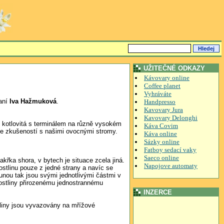
UŽITEČNÉ ODKAZY
Kávovary online
Coffee planet
Vyhráváte
paní
Iva Hažmuková
.
Handpresso
Kavovary Jura
Kavovary Delonghi
 kotlovitá s terminálem na různě vysokém
Káva Covim
ze zkušeností s našimi ovocnými stromy.
Káva online
Sázky online
Fatboy sedací vaky
Saeco online
řka shora, v bytech je situace zcela jiná.
Napojove automaty
ostlinu pouze z jedné strany a navíc se
orunou tak jsou svými jednotlivými částmi v
rostliny přirozenému jednostrannému
INZERCE
liny jsou vyvazovány na mřížové