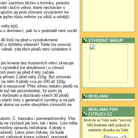
j mám zastrčen blízko u kmínku, protože
vitě i boční větve, které nechávám v
ajistím jej proti zlomení vyvázáním ke
 jejího růstu měním za větší a silnější.
 měla být).
 s dormancí, pak tu v podstatě není rozdíl
až 40 listů na plod u vysokokmene
VÝHODNÝ NÁKUP
ů u štíhlého vřetene!! Tohle lze srovnat
 váhali, zda těch plodů není vzhledem k
 jen kmene bez kosterních větví zkracuje
výsledků lze dosáhnout i u citrusů.
sti jsem jej před 4 lety začala
a přinesl 1 plod váhy 215g. Byl zimován
em na něm 4 plody cca po 100 až 110g.
al a nasazoval. Přes silnou redukci plodů na
le byl tak pozoruhodný, že jsem jej
ě dorůstalo a dozrávalo všech 30 plodů
REKLAMA
 starší listy z generační výměny a na jaře
ovat doma na svém obvyklém zimovišti na
REKLAMA PRO
CITRUSY.CZ
 Batumi, C. hassaku i pomerančovníky. Vše
Jesli-že se Vám naše "noviny"
a na výstavě jak loni, tak i letos. Loni měla
líbí budeme rádi pokud si
í rostliny opravdu nečekaná: 4 plody s
umístíte ikonku na Vaše
etažené). Letos jsem čekala, že bude
 dost zatínávat konce výhonů, postupně