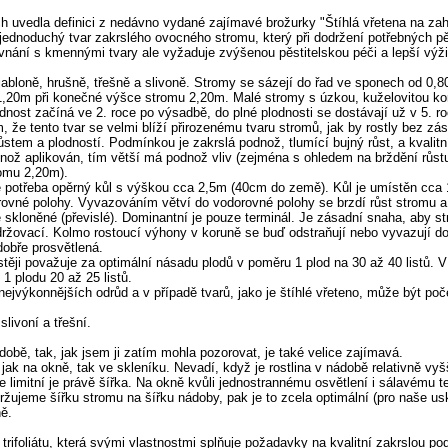
 uvedla definici z nedávno vydané zajímavé brožurky "Štíhlá vřetena na zah
jednoduchý tvar zakrslého ovocného stromu, který při dodržení potřebných 
ovnání s kmennými tvary ale vyžaduje zvýšenou pěstitelskou péči a lepší výž
 jabloně, hrušně, třešně a slivoně. Stromy se sázejí do řad ve sponech od 0
 1,20m při konečné výšce stromu 2,20m. Malé stromy s úzkou, kuželovitou ko
dnost začíná ve 2. roce po výsadbě, do plné plodnosti se dostávají už v 5. roc
 že tento tvar se velmi blíží přirozenému tvaru stromů, jak by rostly bez zása
ůstem a plodností. Podmínkou je zakrslá podnož, tlumící bujný růst, a kvalit
dnož aplikován, tím větší má podnož vliv (zejména s ohledem na brždění růstu
romu 2,20m).
 je potřeba opěrný kůl s výškou cca 2,5m (40cm do země). Kůl je umístěn cca
vné polohy. Vyvazováním větví do vodorovné polohy se brzdí růst stromu a p
 skloněné (převislé). Dominantní je pouze terminál. Je zásadní snaha, aby 
udržovací. Kolmo rostoucí výhony v koruně se buď odstraňují nebo vyvazují d
dobře prosvětlená.
stěji považuje za optimální násadu plodů v poměru 1 plod na 30 až 40 listů. 
1 plodu 20 až 25 listů.
ejvýkonnějších odrůd a v případě tvarů, jako je štíhlé vřeteno, může být počet
slivoní a třešní.
bě, tak, jak jsem ji zatím mohla pozorovat, je také velice zajímavá.
 jak na okně, tak ve skleníku. Nevadí, když je rostlina v nádobě relativně vy
 limitní je právě šířka. Na okně kvůli jednostrannému osvětlení i sálavému t
žujeme šířku stromu na šířku nádoby, pak je to zcela optimální (pro naše uskl
ně.
rifoliátu, která svými vlastnostmi splňuje požadavky na kvalitní zakrslou pod