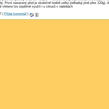
dy. První nasazený plod je skutečně hodně velký (odhaduji jistě přes 120g), 
íhlé vřeteno lze úspěšně využít i u citrusů v nádobách
7 |
Přidat komentář
|