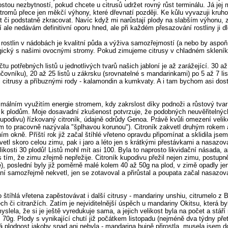
ostou nezbytností, pokud chcete u citrusů udržet rovný růst terminálu. Já je
stromů přece jen měkčí výhony, které dřevnatí později. Ke kůlu vyvazuji kruho
t či podstatně zkracovat. Navíc když mi narůstají plody na slabším výhonu, z
e nedávám definitivní oporu hned, ale při každém přesazování rostliny ji dle
rostlin v nádobách je kvalitní půda a výživa samozřejmostí (a nebo by aspoň
ogický s našimi ovocnými stromy. Pokud zimujeme citrusy v chladném skleníku
tu potřebných listů u jednotlivých tvarů našich jabloní je až zarážející. 30 
ovníku), 20 až 25 listů u zákrsku (srovnatelné s mandarinkami) po 5 až 7 list
 citrusy a příbuznými rody - kalamondin a kumkvaty. A i tam bychom asi dost
álním využitím energie stromem, kdy zakrslost díky podnoži a růstový tvar
 k plodům. Moje dosavadní zkušenost potvrzuje, že podobných neuvěřitelných 
kupodivu) řízkovaný citroník, údajně odrůdy Genoa. Právě kvůli omezení veliko
m to pracovně nazývala "šplhavou korunou"). Citroník zakvetl druhým rokem 
ním okně. Příští rok již začal štíhlé vřeteno opravdu připomínat a sklidila js
Kvetl skoro celou zimu, pak i jaro a léto jen s krátkými přestávkami a nasazov
kosti 30 plodů! Listů mohl mít asi 100. Byla to naprosto likvidační násada, a
 tím, že zimu zřejmě nepřežije. Citroník kupodivu přežil nejen zimu, postupn
ě), poslední byly již poměrně malé kolem 40 až 50g na plod, v zimě opadly jen
nění samozřejmě nekvetl, jen se zotavoval a přirůstal a poupata začal nasaz
tíhlá vřetena zapěstovávat i další citrusy - mandariny unshiu, citrumelo z
ech či citranžích. Zatím je nejviditelnější úspěch u mandariny Okitsu, která byl
yslela, že si je ještě vyredukuje sama, a jejich velikost byla na počet a stář
 70g. Plody s vynikající chutí již počátkem listopadu (nejméně dva týdny př
ská plodnost jakoby snad ani nebyla - mandarina bujně přirostla, musela jsem