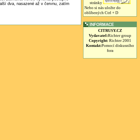
stránky
další dva, nasazené až v červnu, zatím
Nebo si nás uložte do
oblíbených Ctrl + D
INFORMACE
CITRUSY.CZ
Vydavatel:
Richter group
Copyright:
Richter 2001
Kontakt:
Pomocí diskusního
fora