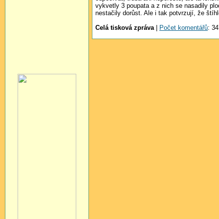
vykvetly 3 poupata a z nich se nasadily plo
nestačily dorůst. Ale i tak potvrzují, že št
Celá tisková zpráva
|
Počet komentářů
: 34