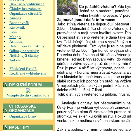
Diskuse o problémech
Co je štíhlé vřeteno?
Zde bych
Články bez zařazení
Jedná se o moderní, poměrně 
Organizace citrusářů
velmi kvalitního ovoce. V por
Ananas
Zajímavé jsou i další informace:
Banánovník
Jako štíhlá vřetena se doporučují pěstovat
Kávovník
2,50m. Optimální šířka štíhlého vřetene je
Kiwi
prosvětlené a mají proto kvalitní ovoce. Plo
Mango
Úspěšnost štíhlého vřetene je dána také tím,
Asimina
tzv. "zklidněný" růst stromu s vyváženým r
Další tropické rostliny
střídavé plodnosti. Čím výše je roub na po
vřetene 40 až 50cm (při konečné výšce st
Odkazy na stránky
Po celou dobu životnosti štíhlého vřetene
Nejčtěnejší články
kmene, jednak k vyvazování větví do vodoro
Ankety
odrůd se větve vyvazují až do polohy mírně
Řez je první 4 až 5 let výchovný, později 
Přihlášení čtenáře
odstraňují - koruna musí zůstat vzdušná a 
Rozšířené vyhledávání
Pro klasické kmenné tvary jabloní se nejča
slabě rostoucích podnožích stačí na výživu 
DISKUZNÍ FORUM
V nejlepších pěstitelských podmínkách , u n
daleko nižší ... 5 až 7 listů.
Tolik o štíhlých vřetenech u jabloní, hrušní, 
Vstupte do diskusního fora
Analogie s citrusy, byť pěstovanými v nádo
CITRUSÁŘSKÉ
Úzký tvar - je velikou výhodou při zimování
ORGANIZACE
pouze výška okna či zimovacích prostor, ale
Organizace Brno
stromku, ve skleníku kvůli místu. Pokud udr
venku pak je rostlina osvětlena skoro ideál
NAŠE TIPY
Zakrslá podnož - v mém případě se jedná o t