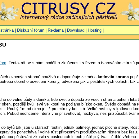
 stránka
|
Diskuzní fórum
|
Reklama
|
Download
|
Hosting
|
SU
fora
. Tentokrát se s námi podělí o zkušenosti s řezem a tvarováním citrusů 
našich ovocných stromů používá a doporučuje zejména
kotlovitá koruna
popř.
třeba dobrého osvětlení koruny, odvozená jak z pěstitelských oblastí, tak 
é do volné půdy skleníku, kde světlo dopadá ze všech stran a během léta tak
oken, později kvůli své velikosti na podlahu blízko oken. Světlo dopadá na r
ti. Pouhý 1m od okna je již pro citrusy kritická. Velké rostliny s kotlovou k
ch. Pokud nechceme intenzivně přisvětlovat, nezbývá, než přizpůsobit tvar 
типом Киев
ytů tak jsou u starších rostlin jednak palmety, jednak ploché stěny. Rost
 zpravidla ponechávají volně růst přirozeným prodlužovacím růstem bez řezu.
obu pěstování zkusila v posledních letech ještě jiný tvar - štíhlé vřeteno.