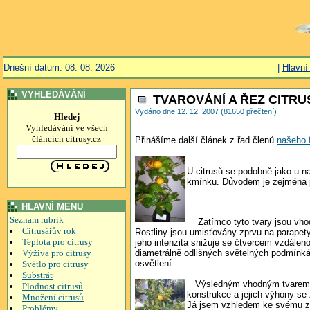
Dnešní datum: 08. 08. 2026
|
Hlavní
VYHLEDÁVÁNÍ
TVAROVÁNÍ A ŘEZ CITRU
Vydáno dne 12. 12. 2007 (81650 přečtení)
Hledej
Vyhledávání ve všech
článcích citrusy.cz
Přinášíme další článek z řad členů
našeho 
U citrusů se podobně jako u 
kmínku. Důvodem je zejména po
HLAVNÍ MENU
Seznam rubrik
Zatímco tyto tvary jsou vhodn
Citrusářův rok
Rostliny jsou umisťovány zprvu na parapety 
Teplota pro citrusy
jeho intenzita snižuje se čtvercem vzdálenos
Výživa pro citrusy
diametrálně odlišných světelných podmínká
osvětlení.
корпоративные подарки с лого
Světlo pro citrusy
Substrát
Výsledným vhodným tvarem do b
Plodnost citrusů
konstrukce a jejich výhony se
Množení citrusů
Já jsem vzhledem ke svému způs
Problémy