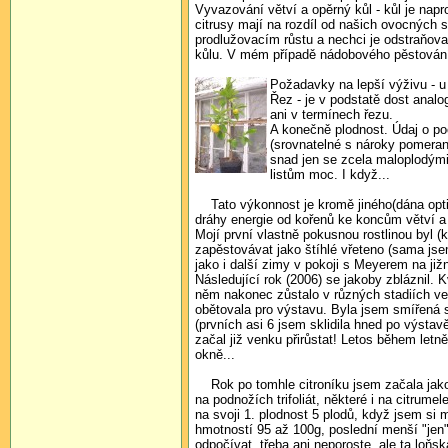
Vyvazování větví a opěrný kůl - kůl je napr
citrusy mají na rozdíl od našich ovocných 
prodlužovacím růstu a nechci je odstraňova
kůlu. V mém případě nádobového pěstování al
Požadavky na lepší výživu - u 
Řez - je v podstatě dost anal
ani v termínech řezu.
A konečně plodnost. Údaj o poč
(srovnatelné s nároky pomeranč
snad jen se zcela maloplodými
listům moc. I když...
Tato výkonnost je kromě jiného(dána optim
dráhy energie od kořenů ke koncům větví a
Mojí první vlastně pokusnou rostlinou byl (
zapěstovávat jako štíhlé vřeteno (sama jse
jako i další zimy v pokoji s Meyerem na již
Následující rok (2006) se jakoby zbláznil. 
něm nakonec zůstalo v různých stadiích veli
obětovala pro výstavu. Byla jsem smířená s
(prvních asi 6 jsem sklidila hned po výstav
začal již venku přirůstat! Letos během let
okně...
Rok po tomhle citroníku jsem začala jako š
na podnožích trifoliát, některé i na citrumel
na svoji 1. plodnost 5 plodů, když jsem si m
hmotností 95 až 100g, poslední menší "jen"
odpočívat, třeba ani neporoste, ale ta loň