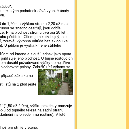
rádce":
pěstitelských podmínek dává vysoké úrody
ivu.
,80 do 1,20m s výškou stromu 2,20 až max.
runou se snadno ošetřují, jsou dobře
e. Plná plodnost stromu trvá asi 20 let..
hu pěstitele. Cílem je nikoliv bujný, ale
ní, zdravá, výkonná odrůda bez sklonu ke
). U jabloní je výška kmene štíhlého
 10cm od kmene a slouží jednak jako opora
řibližuje jeho plodnost. U bujně rostoucích
strom dosáhl požadované výšky co nejdříve.
o vodorovné polohy. Zahušťující výhony se
V případě zákrsku na
 listů na 1 plod ještě
šší (1,50 až 2,0m), výšku prakticky omezuje
eplu od topného tělesa na zadní stranu
adnění i s ohledem na rostlinu). V létě
nož pro štíhlé vřeteno.