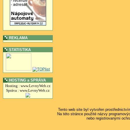
REKLAMA
STATISTIKA
HOSTING a SPRÁVA
Hosting : www.LevnyWeb.cz
Správa : www.LevnyWeb.cz
Tento web site byl vytvořen prostřednictv
Na této stránce použité názvy programový
nebo registrovanými ochr