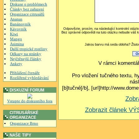
Diskuse o problémech
Články bez zařazení
Organizace citrusářů
Ananas
Banánovník
Kávovník
Odpovězte, prosím, na následující kontrolní otázk
Bez správné odpovědi na tuto otázku nebude váš k
Kiwi
Mango
Asimina
Jakou barvu má seda obloha? Žlutou
Další tropické rostliny
Odkazy na stránky
Nejčtěnejší články
V rámci komentář
Ankety
Přihlášení čtenáře
Pro vložení tučného textu, h
Rozšířené vyhledávání
nás
[b]tučné[/b], [url]http://www.do
DISKUZNÍ FORUM
Zobr
Vstupte do diskusního fora
Zobrazit článek 
CITRUSÁŘSKÉ
ORGANIZACE
Organizace Brno
NAŠE TIPY