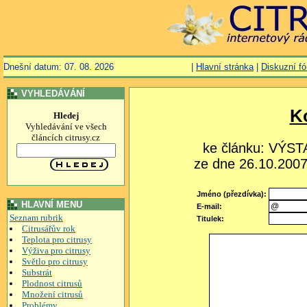
Dnešní datum: 07. 08. 2026
|
Hlavní stránka
|
Diskuzní f
VYHLEDÁVÁNÍ
K
Hledej
Vyhledávání ve všech
článcích citrusy.cz
ke článku: VÝS
ze dne 26.10.2007,
Jméno (přezdívka):
HLAVNÍ MENU
E-mail:
Seznam rubrik
Titulek:
Citrusářův rok
Teplota pro citrusy
Výživa pro citrusy
Světlo pro citrusy
Substrát
Plodnost citrusů
Množení citrusů
Problémy