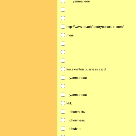
yanmaneee
http://www.coachfactoryoutletsus.com/
meizi
louis vuitton business card
yanmaneee
yanmaneee
kkk
chenmeinv
chenmeinv
sbsbsb