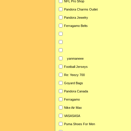
NFL Pro Shop
Pandora Charms Outlet
Pandora Jewelry
Ferragamo Belts
yanmaneee
Football Jerseys
Re: Yeezy 700
Goyard Bags
Pandora Canada
Ferragamo
Nike Air Max
VASASASA
Puma Shoes For Men