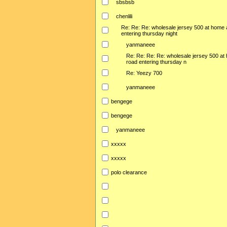
sbsbsb
chenlili
Re: Re: Re: wholesale jersey 500 at home 
entering thursday night
yanmaneee
Re: Re: Re: Re: wholesale jersey 500 at
road entering thursday n
Re: Yeezy 700
yanmaneee
bengege
bengege
yanmaneee
xxxxx
xxxxx
polo clearance