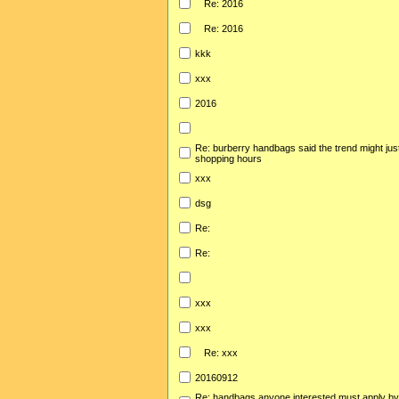
Re: 2016
Re: 2016
kkk
xxx
2016
Re: burberry handbags said the trend might jus
shopping hours
xxx
dsg
Re:
Re:
xxx
xxx
Re: xxx
20160912
Re: handbags anyone interested must apply b