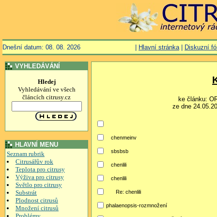
Dnešní datum: 08. 08. 2026
|
Hlavní stránka
|
Diskuzní f
VYHLEDÁVÁNÍ
Hledej
Vyhledávání ve všech
článcích citrusy.cz
ke článku: 
ze dne 24.05.20
chenmeinv
HLAVNÍ MENU
sbsbsb
Seznam rubrik
Citrusářův rok
chenlili
Teplota pro citrusy
Výživa pro citrusy
chenlili
Světlo pro citrusy
Substrát
Re: chenlili
Plodnost citrusů
phalaenopsis-rozmnožení
Množení citrusů
Problémy