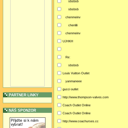
sbsbsb
sbsbsb
chenmeinv
chenlili
chenmeinv
UJHKH
Re:
sbsbsb
Louis Vuitton Outlet
yanmaneee
gucci outlet
PARTNER LINKY
http://www.thompson-valves.com
Coach Outlet Online
NÁŠ SPONZOR
Coach Outlet Online
http://www.coachurses.cc