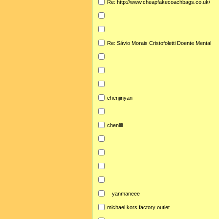
Re: http://www.cheapfakecoachbags.co.uk/
Re: Sávio Morais Cristofoletti Doente Mental
chenjinyan
chenlili
yanmaneee
michael kors factory outlet