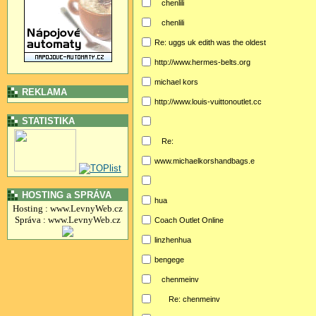
chenlili
chenlili
Re: uggs uk edith was the oldest
http://www.hermes-belts.org
michael kors
REKLAMA
http://www.louis-vuittonoutlet.cc
STATISTIKA
Re:
www.michaelkorshandbags.e
HOSTING a SPRÁVA
hua
Hosting : www.LevnyWeb.cz
Správa : www.LevnyWeb.cz
Coach Outlet Online
linzhenhua
bengege
chenmeinv
Re: chenmeinv