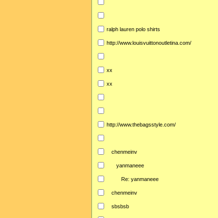
ralph lauren polo shirts
http://www.louisvuittonoutletina.com/
xx
xx
http://www.thebagsstyle.com/
chenmeinv
yanmaneee
Re: yanmaneee
chenmeinv
sbsbsb