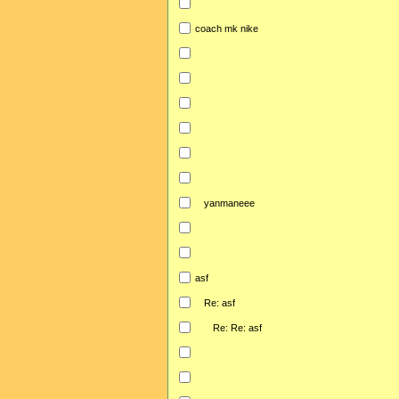
coach mk nike
yanmaneee
asf
Re: asf
Re: Re: asf