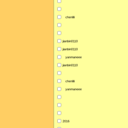
chenlili
jianbin0110
jianbin0110
yanmaneee
jianbin0110
chenlili
yanmaneee
2016