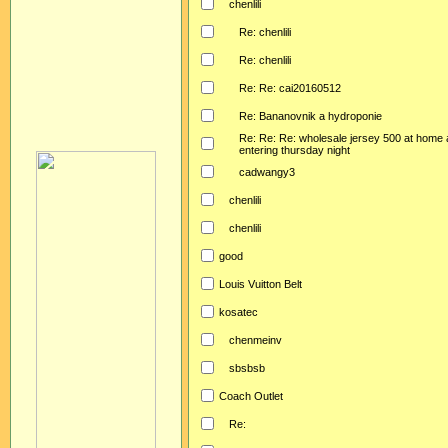
chenlili
Re: chenlili
Re: chenlili
Re: Re: cai20160512
Re: Bananovnik a hydroponie
Re: Re: Re: wholesale jersey 500 at home 
entering thursday night
cadwangy3
chenlili
chenlili
good
Louis Vuitton Belt
kosatec
chenmeinv
sbsbsb
Coach Outlet
Re: