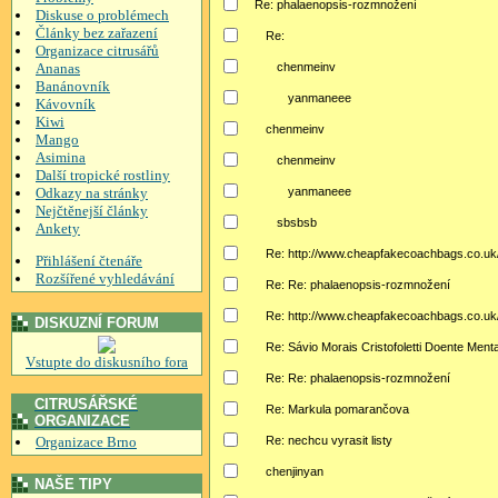
Re: phalaenopsis-rozmnožení
Diskuse o problémech
Články bez zařazení
Re:
Organizace citrusářů
Ananas
chenmeinv
Banánovník
yanmaneee
Kávovník
Kiwi
chenmeinv
Mango
Asimina
chenmeinv
Další tropické rostliny
Odkazy na stránky
yanmaneee
Nejčtěnejší články
sbsbsb
Ankety
Re: http://www.cheapfakecoachbags.co.uk
Přihlášení čtenáře
Rozšířené vyhledávání
Re: Re: phalaenopsis-rozmnožení
Re: http://www.cheapfakecoachbags.co.uk
DISKUZNÍ FORUM
Re: Sávio Morais Cristofoletti Doente Menta
Vstupte do diskusního fora
Re: Re: phalaenopsis-rozmnožení
CITRUSÁŘSKÉ
Re: Markula pomarančova
ORGANIZACE
Organizace Brno
Re: nechcu vyrasit listy
chenjinyan
NAŠE TIPY