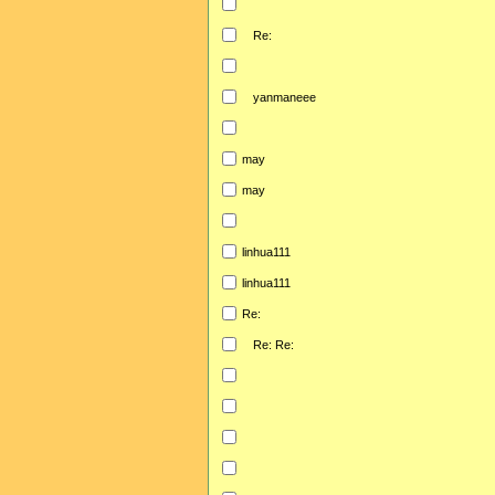
Re:
yanmaneee
may
may
linhua111
linhua111
Re:
Re: Re: