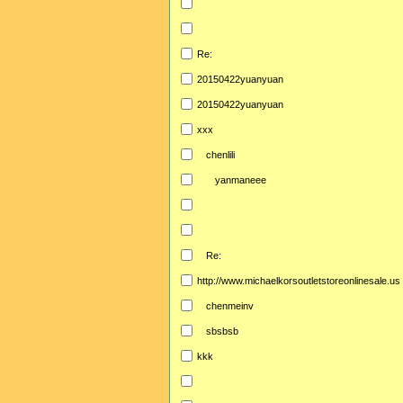
Re:
20150422yuanyuan
20150422yuanyuan
xxx
chenlili
yanmaneee
Re:
http://www.michaelkorsoutletstoreonlinesale.us
chenmeinv
sbsbsb
kkk