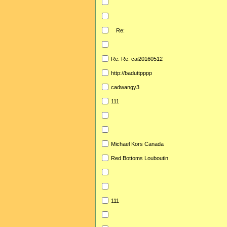
Re:
Re: Re: cai20160512
http://baduttpppp
cadwangy3
111
Michael Kors Canada
Red Bottoms Louboutin
111