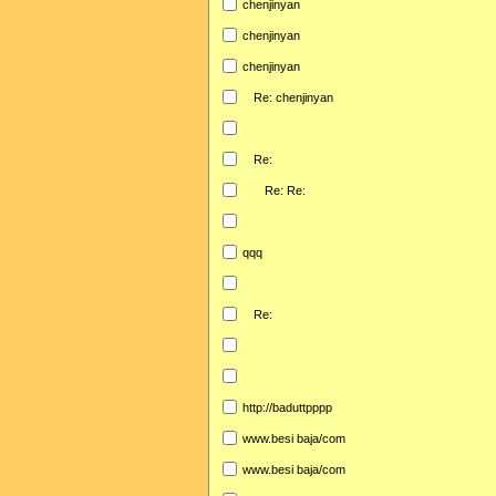
chenjinyan
chenjinyan
chenjinyan
Re: chenjinyan
Re:
Re: Re:
qqq
Re:
http://baduttpppp
www.besi baja/com
www.besi baja/com