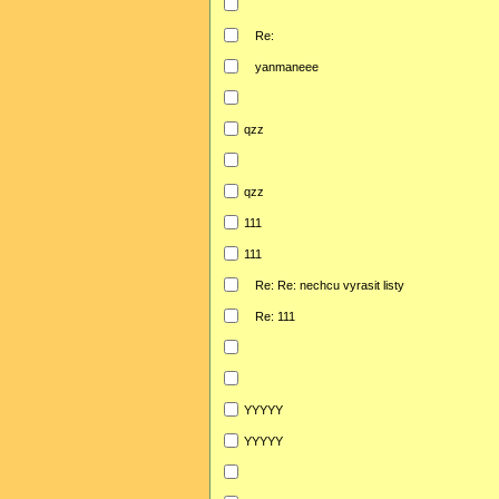
Re:
yanmaneee
qzz
qzz
111
111
Re: Re: nechcu vyrasit listy
Re: 111
YYYYY
YYYYY