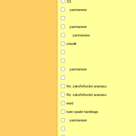
111
yanmaneee
yanmaneee
yanmaneee
chenlili
yanmaneee
Re: zakořeňování ananasu
Re: zakořeňování ananasu
wwd
kate spade handbags
yanmaneee