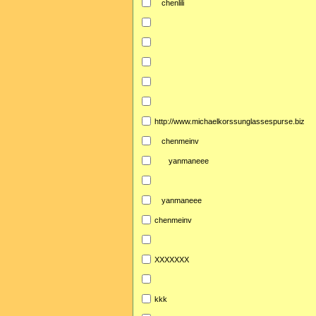
chenlili
http://www.michaelkorssunglassespurse.biz
chenmeinv
yanmaneee
yanmaneee
chenmeinv
XXXXXXX
kkk