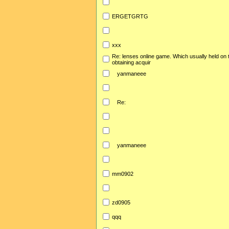
ERGETGRTG
xxx
Re: lenses online game. Which usually held on 
obtaining acquir
yanmaneee
Re:
yanmaneee
mm0902
zd0905
qqq