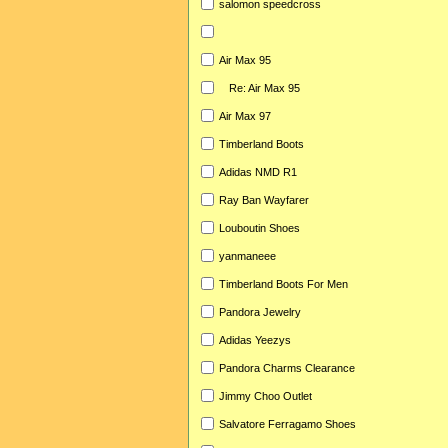
salomon speedcross
Air Max 95
Re: Air Max 95
Air Max 97
Timberland Boots
Adidas NMD R1
Ray Ban Wayfarer
Louboutin Shoes
yanmaneee
Timberland Boots For Men
Pandora Jewelry
Adidas Yeezys
Pandora Charms Clearance
Jimmy Choo Outlet
Salvatore Ferragamo Shoes