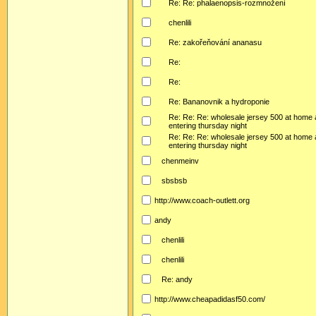
Re: Re: phalaenopsis-rozmnožení
chenlili
Re: zakořeňování ananasu
Re:
Re:
Re: Bananovnik a hydroponie
Re: Re: Re: wholesale jersey 500 at home 
entering thursday night
Re: Re: Re: wholesale jersey 500 at home 
entering thursday night
chenmeinv
sbsbsb
http://www.coach-outlett.org
andy
chenlili
chenlili
Re: andy
http://www.cheapadidasf50.com/