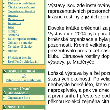
Diskuse o problémech
Výstavy jsou zde instalovány v
Články bez zařazení
reprezentativních prostorách
Organizace citrusářů
Ananas
krásné rostliny z jižních zem
Banánovník
Kávovník
Kiwi
Dovolte krátké ohlédnutí za
Mango
Výstava v r. 2004 byla pořád
Asimina
brněnské organizace a byla
Další tropické rostliny
Odkazy na stránky
pozorností. Kromě velkého p
Nejčtěnejší články
prezentovalo přes tucet našic
Ankety
klubu. Citrusové rostliny dop
Přihlášení čtenáře
výstavy, p. Maděryče.
ив ро
Rozšířené vyhledávání
DISKUZNÍ FORUM
Loňská výstava byla žel poz
šťastných okolností. Po veli
Vstupte do diskusního fora
neobvykle horké léto, které
CITRUSÁŘSKÉ
neprospívalo, a pak ve dnec
ORGANIZACE
a první sníh. I přesto se po
Organizace Brno
pěknou kolekci zejména citr
NAŠE TIPY