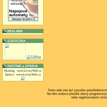
REKLAMA
STATISTIKA
HOSTING a SPRÁVA
Hosting : www.LevnyWeb.cz
Správa : www.LevnyWeb.cz
Tento web site byl vytvořen prostřednictv
Na této stránce použité názvy programový
nebo registrovanými ochr