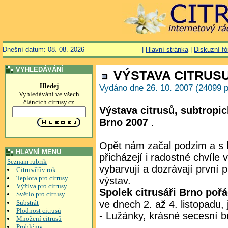
Dnešní datum: 08. 08. 2026
|
Hlavní stránka
|
Diskuzní f
VYHLEDÁVÁNÍ
VÝSTAVA CITRUSU
Hledej
Vydáno dne 26. 10. 2007 (24099 p
Vyhledávání ve všech
článcích citrusy.cz
Výstava citrusů, subtropic
Brno 2007
.
Opět nám začal podzim a s kr
HLAVNÍ MENU
přicházejí i radostné chvíle 
Seznam rubrik
vybarvují a dozrávají první 
Citrusářův rok
Teplota pro citrusy
výstav.
Výživa pro citrusy
Spolek citrusáři Brno pořá
Světlo pro citrusy
Substrát
ve dnech 2. až 4. listopadu,
Plodnost citrusů
- Lužánky, krásné secesní 
Množení citrusů
Problémy