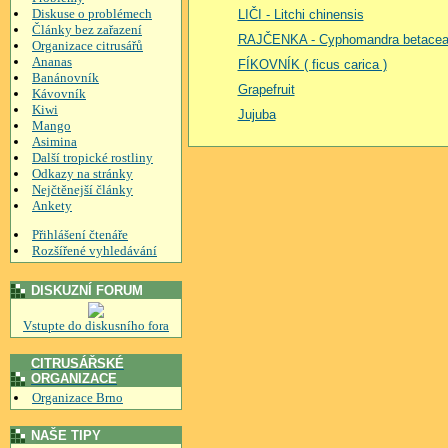
Diskuse o problémech
LIČI - Litchi chinensis
Články bez zařazení
RAJČENKA - Cyphomandra betace
Organizace citrusářů
Ananas
FÍKOVNÍK ( ficus carica )
Banánovník
Grapefruit
Kávovník
Kiwi
Jujuba
Mango
Asimina
Další tropické rostliny
Odkazy na stránky
Nejčtěnejší články
Ankety
Přihlášení čtenáře
Rozšířené vyhledávání
DISKUZNÍ FORUM
Vstupte do diskusního fora
CITRUSÁŘSKÉ
ORGANIZACE
Organizace Brno
NAŠE TIPY