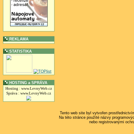
REKLAMA
STATISTIKA
HOSTING a SPRÁVA
Hosting : www.LevnyWeb.cz
Správa : www.LevnyWeb.cz
Tento web site byl vytvořen prostřednictv
Na této stránce použité názvy programový
nebo registrovanými ochr