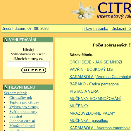
Dnešní datum: 07. 08. 2026
|
Hlavní stránka
|
Diskuzní f
VYHLEDÁVÁNÍ
Počet zobrazených čl
Hledej
Vyhledávání ve všech
Název článku
článcích citrusy.cz
ORCHIDEJE - JAK SE MNOŽÍ
VAVŘÍN - BOBKOVÝ LIST
KARAMBOLA ( Averhoa Carambola)
BABAKO - Carica pentagona
HLAVNÍ MENU
PISTACIA VERA
Seznam rubrik
Citrusářův rok
MUČENKY ROZMNOŽOVÁNÍ
Teplota pro citrusy
MUČENKY
Výživa pro citrusy
Světlo pro citrusy
MRAZUVZDORNÉ PALMY
Substrát
MUČENKA - passiflora
Plodnost citrusů
Množení citrusů
KARAMBOLA - Averrhoa carambola
Problémy