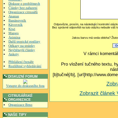
Diskuse o problémech
Články bez zařazení
Organizace citrusářů
Ananas
Banánovník
Kávovník
Odpovězte, prosím, na následující kontrolní otázk
Bez správné odpovědi na tuto otázku nebude váš k
Kiwi
Mango
Asimina
Jakou barvu má seda obloha? Žlutou
Další tropické rostliny
Odkazy na stránky
Nejčtěnejší články
V rámci komentář
Ankety
Přihlášení čtenáře
Pro vložení tučného textu, h
Rozšířené vyhledávání
nás
[b]tučné[/b], [url]http://www.do
DISKUZNÍ FORUM
Zobr
Vstupte do diskusního fora
Zobrazit článe
CITRUSÁŘSKÉ
ORGANIZACE
Organizace Brno
NAŠE TIPY