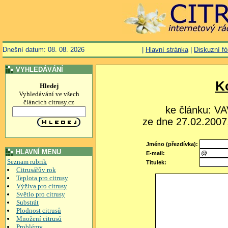
Dnešní datum: 08. 08. 2026
|
Hlavní stránka
|
Diskuzní f
VYHLEDÁVÁNÍ
K
Hledej
Vyhledávání ve všech
článcích citrusy.cz
ke článku: 
ze dne 27.02.2007,
Jméno (přezdívka):
HLAVNÍ MENU
E-mail:
Seznam rubrik
Titulek:
Citrusářův rok
Teplota pro citrusy
Výživa pro citrusy
Světlo pro citrusy
Substrát
Plodnost citrusů
Množení citrusů
Problémy