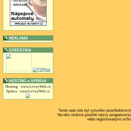
REKLAMA
STATISTIKA
HOSTING a SPRÁVA
Hosting : www.LevnyWeb.cz
Správa : www.LevnyWeb.cz
Tento web site byl vytvořen prostřednictv
Na této stránce použité názvy programový
nebo registrovanými ochr