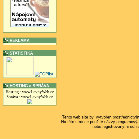
REKLAMA
STATISTIKA
HOSTING a SPRÁVA
Hosting : www.LevnyWeb.cz
Správa : www.LevnyWeb.cz
Tento web site byl vytvořen prostřednictv
Na této stránce použité názvy programový
nebo registrovanými ochr