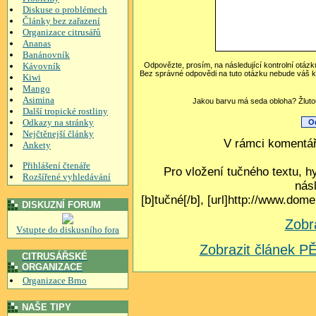
Diskuse o problémech
Články bez zařazení
Organizace citrusářů
Ananas
Banánovník
Kávovník
Odpovězte, prosím, na následující kontrolní otázk
Bez správné odpovědi na tuto otázku nebude váš k
Kiwi
Mango
Asimina
Jakou barvu má seda obloha? Žlutou
Další tropické rostliny
Odkazy na stránky
Nejčtěnejší články
V rámci komentář
Ankety
Přihlášení čtenáře
Pro vložení tučného textu, h
Rozšířené vyhledávání
nás
[b]tučné[/b], [url]http://www.do
DISKUZNÍ FORUM
Zobr
Vstupte do diskusního fora
Zobrazit článek
CITRUSÁŘSKÉ
ORGANIZACE
Organizace Brno
NAŠE TIPY