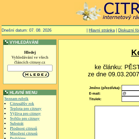
Dnešní datum: 07. 08. 2026
|
Hlavní stránka
|
Diskuzní f
VYHLEDÁVÁNÍ
K
Hledej
Vyhledávání ve všech
článcích citrusy.cz
ke článku: PĚ
ze dne 09.03.2007,
Jméno (přezdívka):
HLAVNÍ MENU
E-mail:
Seznam rubrik
Titulek:
Citrusářův rok
Teplota pro citrusy
Výživa pro citrusy
Světlo pro citrusy
Substrát
Plodnost citrusů
Množení citrusů
Problémy