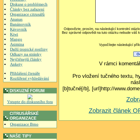
Diskuse o problémech
Články bez zařazení
Organizace citrusářů
Ananas
Banánovník
Kávovník
Odpovězte, prosím, na následující kontrolní otázk
Bez správné odpovědi na tuto otázku nebude váš k
Kiwi
Mango
Asimina
Vypočítejte následující pří
Další tropické rostliny
Odkazy na stránky
Nejčtěnejší články
V rámci komentář
Ankety
Přihlášení čtenáře
Pro vložení tučného textu, h
Rozšířené vyhledávání
nás
[b]tučné[/b], [url]http://www.do
DISKUZNÍ FORUM
Zobr
Vstupte do diskusního fora
Zobrazit článek
CITRUSÁŘSKÉ
ORGANIZACE
Organizace Brno
NAŠE TIPY