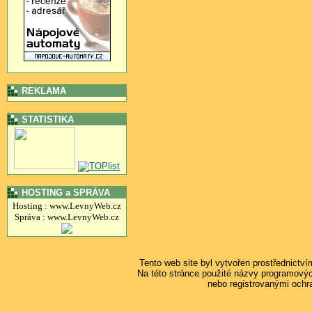
REKLAMA
STATISTIKA
HOSTING a SPRÁVA
Hosting : www.LevnyWeb.cz
Správa : www.LevnyWeb.cz
Tento web site byl vytvořen prostřednictv
Na této stránce použité názvy programový
nebo registrovanými ochr