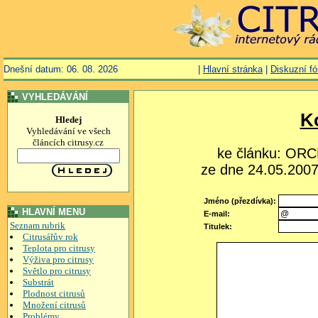
Dnešní datum: 06. 08. 2026
|
Hlavní stránka
|
Diskuzní f
VYHLEDÁVÁNÍ
K
Hledej
Vyhledávání ve všech
článcích citrusy.cz
ke článku: OR
ze dne 24.05.2007,
Jméno (přezdívka):
HLAVNÍ MENU
E-mail:
Seznam rubrik
Titulek:
Citrusářův rok
Teplota pro citrusy
Výživa pro citrusy
Světlo pro citrusy
Substrát
Plodnost citrusů
Množení citrusů
Problémy